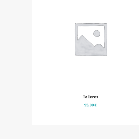
Talleres
95,00
€