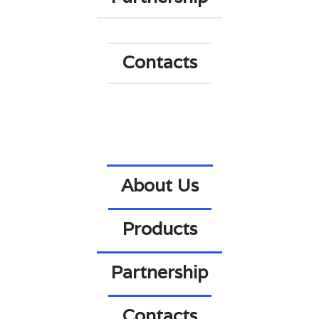
Contacts
About Us
About Us
Products
Products
Partnership
Partnership
Contacts
Contacts