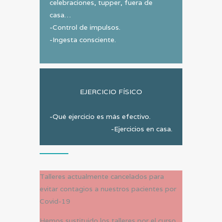
celebraciones, tupper, fuera de
casa…
-Control de impulsos.
-Ingesta consciente.
EJERCICIO FÍSICO
-Qué ejercicio es más efectivo.
-Ejercicios en casa.
Talleres actualmente cancelados para
evitar contagios a nuestros pacientes por
Covid-19
Hemos sustituido los talleres por el curso